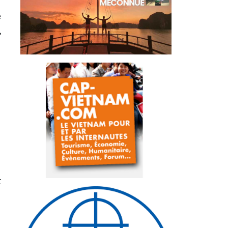
e
,
t