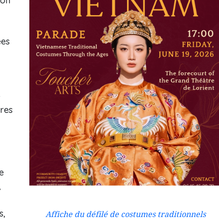
ion
ées
e
tres
re
,
s,
Affiche du défilé de costumes traditionnels