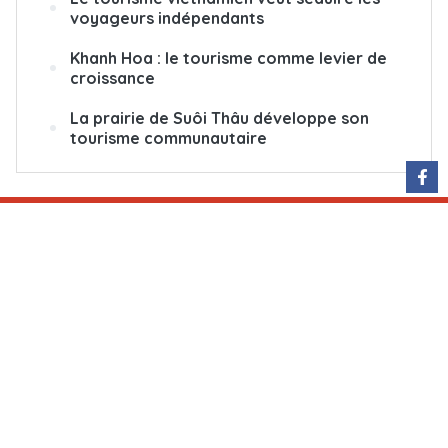
voyageurs indépendants
Khanh Hoa : le tourisme comme levier de
croissance
La prairie de Suôi Thâu développe son
tourisme communautaire
QUI SOMMES-NOUS
ÉCRIVEZ-NOUS
ABONNEMENT
PUBLICITÉ
Rédactrice en chef : Nguyễn Hồng Nga
Adresse : 79, rue Ly Thuong Kiêt, Hanoï, Vietnam
Permis de publication : 25/GP-BTTTT
Tél : (+84) 24 38 25 20 96
E-mail : courrier@vnanet.vn, courrier.cvn@gmail.com