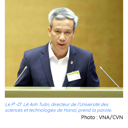
r
r
Le P
-D
Lê Anh Tuân, directeur de l’Université des
sciences et technologies de Hanoï, prend la parole.
Photo : VNA/CVN