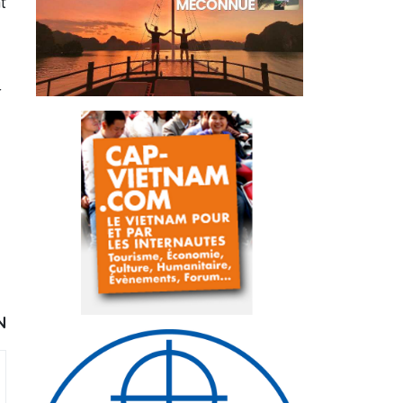
t
r
N