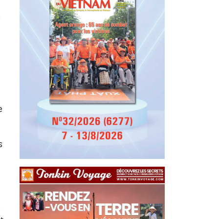
s
e
s
.