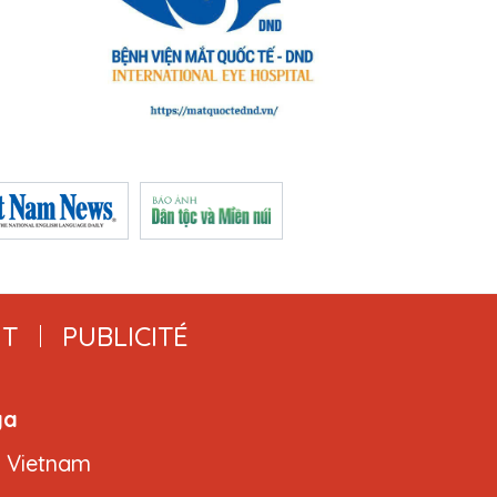
T
PUBLICITÉ
ga
, Vietnam