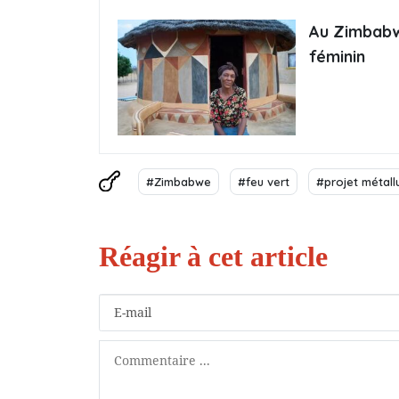
Au Zimbabwe
féminin
#Zimbabwe
#feu vert
#projet métall