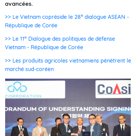
avancées.
e
>> Le Vietnam copréside le 28
dialogue ASEAN -
République de Corée
e
>> Le 11
Dialogue des politiques de défense
Vietnam - République de Corée
>> Les produits agricoles vietnamiens pénètrent le
marché sud-coréen