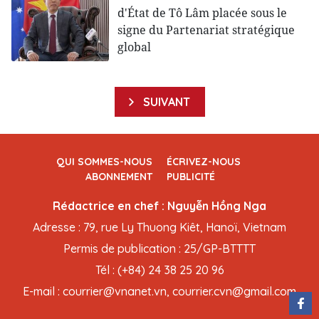
d'État de Tô Lâm placée sous le
signe du Partenariat stratégique
global
SUIVANT
QUI SOMMES-NOUS
ÉCRIVEZ-NOUS
ABONNEMENT
PUBLICITÉ
Rédactrice en chef : Nguyễn Hồng Nga
Adresse : 79, rue Ly Thuong Kiêt, Hanoï, Vietnam
Permis de publication : 25/GP-BTTTT
Tél : (+84) 24 38 25 20 96
E-mail : courrier@vnanet.vn, courrier.cvn@gmail.com