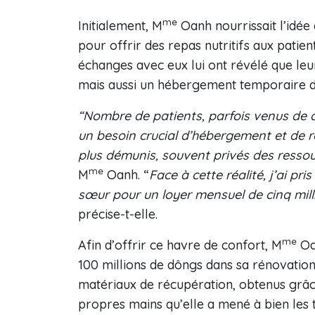
me
Initialement, M
Oanh nourrissait l’idée 
pour offrir des repas nutritifs aux patient
échanges avec eux lui ont révélé que leur
mais aussi un hébergement temporaire d
“Nombre de patients, parfois venus de 
un besoin crucial d’hébergement et de r
plus démunis, souvent privés des resso
me
M
Oanh. “
Face à cette réalité, j’ai pr
sœur pour un loyer mensuel de cinq mill
précise-t-elle.
me
Afin d’offrir ce havre de confort, M
Oan
100 millions de dôngs dans sa rénovation.
matériaux de récupération, obtenus grâce
propres mains qu’elle a mené à bien les 