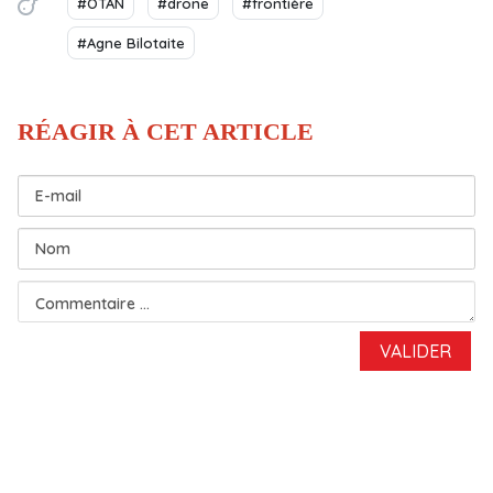
#OTAN
#drone
#frontière
#Agne Bilotaite