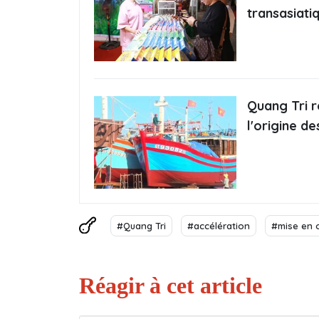
transasiati
Quang Tri r
l'origine de
#Quang Tri
#accélération
#mise en 