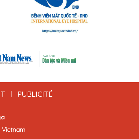
T
PUBLICITÉ
ga
, Vietnam