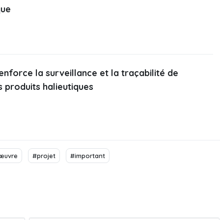
que
enforce la surveillance et la traçabilité de
s produits halieutiques
œuvre
#projet
#important