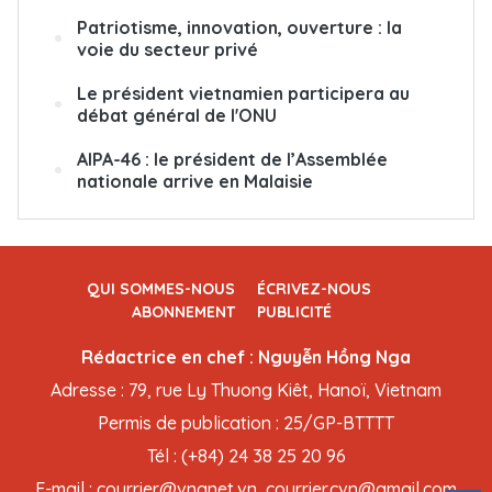
Patriotisme, innovation, ouverture : la
voie du secteur privé
Le président vietnamien participera au
débat général de l'ONU
AIPA-46 : le président de l’Assemblée
nationale arrive en Malaisie
QUI SOMMES-NOUS
ÉCRIVEZ-NOUS
ABONNEMENT
PUBLICITÉ
Rédactrice en chef : Nguyễn Hồng Nga
Adresse : 79, rue Ly Thuong Kiêt, Hanoï, Vietnam
Permis de publication : 25/GP-BTTTT
Tél : (+84) 24 38 25 20 96
E-mail : courrier@vnanet.vn, courrier.cvn@gmail.com