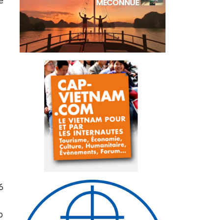
e
6
p