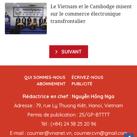
Le Vietnam et le Cambodge misent
sur le commerce électronique
transfrontalier
SUIVANT
QUI SOMMES-NOUS
ÉCRIVEZ-NOUS
ABONNEMENT
PUBLICITÉ
Rédactrice en chef : Nguyễn Hồng Nga
Adresse : 79, rue Ly Thuong Kiêt, Hanoï, Vietnam
Permis de publication : 25/GP-BTTTT
Tél : (+84) 24 38 25 20 96
E-mail : courrier@vnanet.vn, courrier.cvn@gmail.com