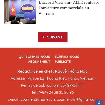
L'accord Vietnam - AELE renforce
l'ouverture commerciale du
Vietnam
SUIVANT
QUI SOMMES-NOUS
ÉCRIVEZ-NOUS
ABONNEMENT
PUBLICITÉ
Rédactrice en chef : Nguyễn Hồng Nga
Adresse : 79, rue Ly Thuong Kiêt, Hanoï, Vietnam
Permis de publication : 25/GP-BTTTT
Tél : (+84) 24 38 25 20 96
E-mail : courrier@vnanet.vn, courrier.cvn@gmail.com