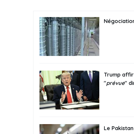
Négociation
Trump affir
"
prévue
" d
Le Pakistan