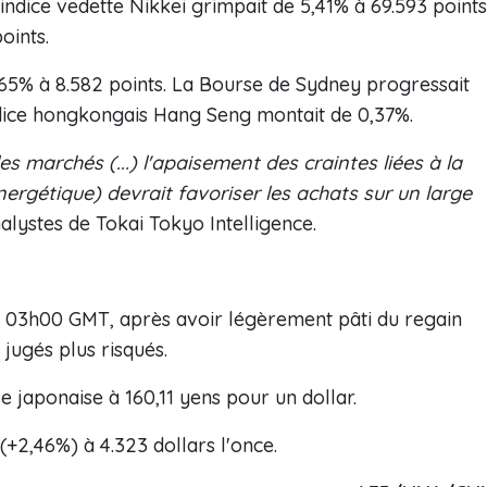
ndice vedette Nikkei grimpait de 5,41% à 69.593 points
oints.
5,65% à 8.582 points. La Bourse de Sydney progressait
indice hongkongais Hang Seng montait de 0,37%.
es marchés (...) l'apaisement des craintes liées à la
nergétique) devrait favoriser les achats sur un large
alystes de Tokai Tokyo Intelligence.
rs 03h00 GMT, après avoir légèrement pâti du regain
 jugés plus risqués.
se japonaise à 160,11 yens pour un dollar.
(+2,46%) à 4.323 dollars l'once.