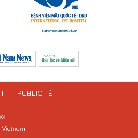
T
PUBLICITÉ
ga
, Vietnam