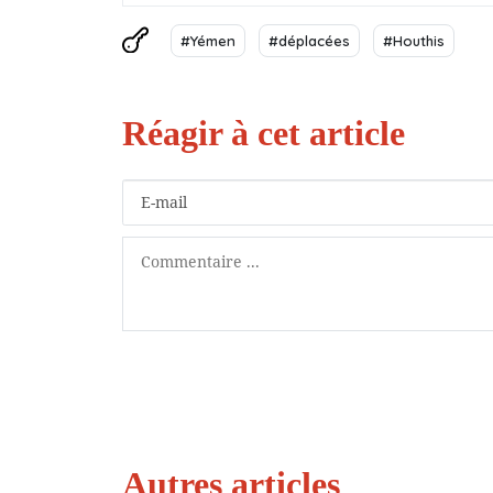
#Yémen
#déplacées
#Houthis
Autres articles