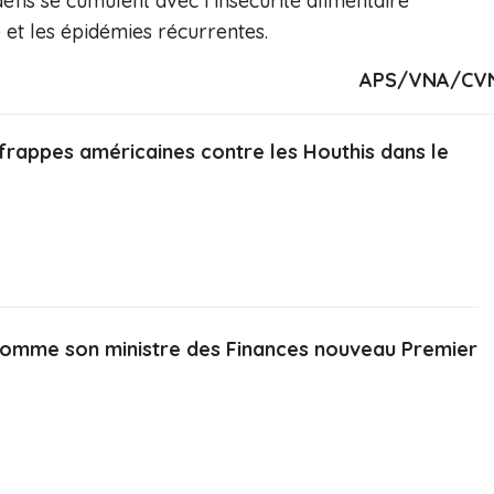
éfis se cumulent avec l'insécurité alimentaire
e et les épidémies récurrentes.
APS/VNA/CV
frappes américaines contre les Houthis dans le
omme son ministre des Finances nouveau Premier