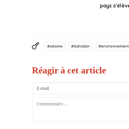
pays s'élèv
#séisme
#Salvador
#environnement