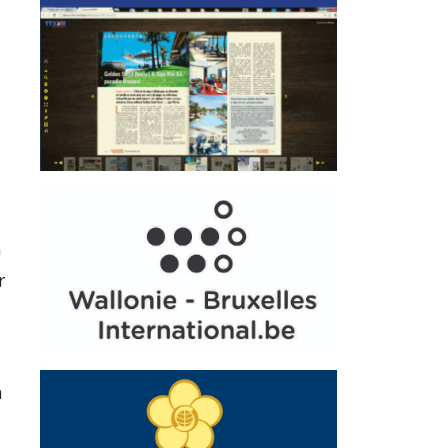
u
r
n