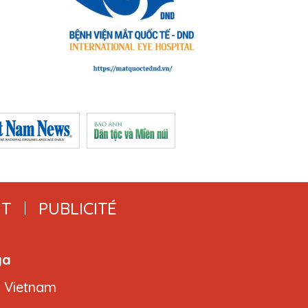
T
PUBLICITÉ
ga
, Vietnam