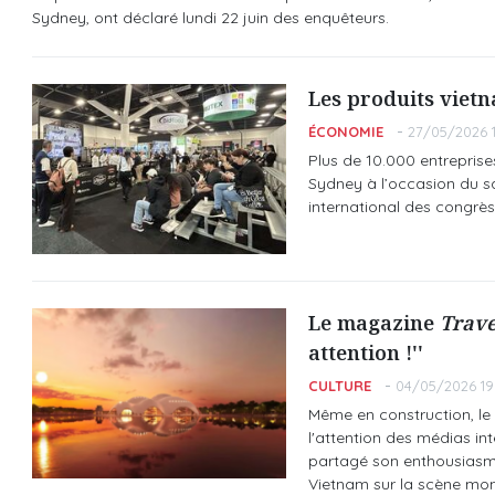
Sydney, ont déclaré lundi 22 juin des enquêteurs.
Les produits vietn
ÉCONOMIE
27/05/2026 1
Plus de 10.000 entreprises
Sydney à l’occasion du s
international des congrè
Le magazine
Trave
attention !''
CULTURE
04/05/2026 19
Même en construction, le 
l'attention des médias i
partagé son enthousiasme 
Vietnam sur la scène mon