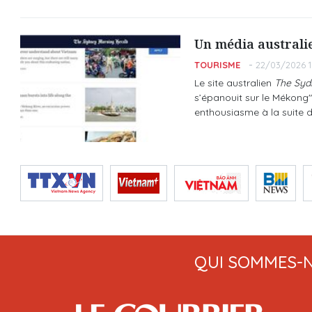
Un média australi
TOURISME
22/03/2026 1
Le site australien
The Syd
s’épanouit sur le Mékong"
enthousiasme à la suite 
QUI SOMMES-