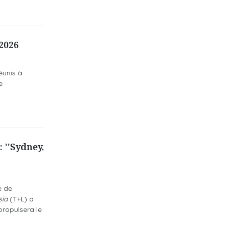
2026
éunis à
e
 ''Sydney,
e de
sia
(T+L) a
propulsera le