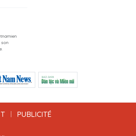
vietnamien
e son
e.
T
PUBLICITÉ