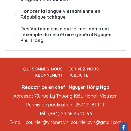
Honorer la langue vietnamienne en
République tchèque
Des Vietnamiens d'outre-mer admirent
l'exemple du secrétaire général Nguyên
Phu Trong
QUI SOMMES-NOUS
ÉCRIVEZ-NOUS
ABONNEMENT
PUBLICITÉ
Rédactrice en chef : Nguyễn Hồng Nga
Adresse : 79, rue Ly Thuong Kiêt, Hanoï, Vietnam
Permis de publication : 25/GP-BTTTT
Tél : (+84) 24 38 25 20 96
E-mail : courrier@vnanet.vn, courrier.cvn@gmail.com