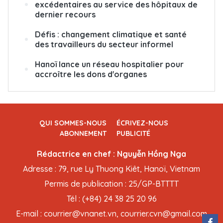
excédentaires au service des hôpitaux de
dernier recours
Défis : changement climatique et santé
des travailleurs du secteur informel
Hanoï lance un réseau hospitalier pour
accroître les dons d'organes
QUI SOMMES-NOUS
ÉCRIVEZ-NOUS
ABONNEMENT
PUBLICITÉ
Rédactrice en chef : Nguyễn Hồng Nga
Adresse : 79, rue Ly Thuong Kiêt, Hanoï, Vietnam
Permis de publication : 25/GP-BTTTT
Tél : (+84) 24 38 25 20 96
E-mail : courrier@vnanet.vn, courrier.cvn@gmail.com