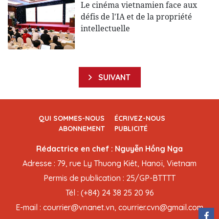
Le cinéma vietnamien face aux
défis de l'IA et de la propriété
intellectuelle
SUIVANT
QUI SOMMES-NOUS
ÉCRIVEZ-NOUS
ABONNEMENT
PUBLICITÉ
Rédactrice en chef : Nguyễn Hồng Nga
Adresse : 79, rue Ly Thuong Kiêt, Hanoï, Vietnam
Permis de publication : 25/GP-BTTTT
Tél : (+84) 24 38 25 20 96
E-mail : courrier@vnanet.vn, courrier.cvn@gmail.com