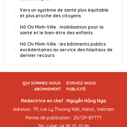
Vers un système de santé plus équitable
et plus proche des citoyens
Hô Chi Minh-Ville : mobilisation pour la
santé et le bien-être des enfants
Hô Chi Minh-Ville : les bâtiments publics
excédentaires au service des hôpitaux de
dernier recours
QUI SOMMES-NOUS
ÉCRIVEZ-NOUS
ABONNEMENT
PUBLICITÉ
Rédactrice en chef : Nguyễn Hồng Nga
Adresse : 79, rue Ly Thuong Kiêt, Hanoï, Vietnam
Permis de publication : 25/GP-BTTTT
Tél : (+84) 24 38 25 20 96