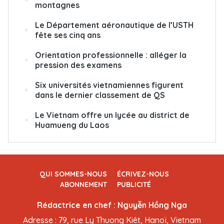
montagnes
Le Département aéronautique de l’USTH
fête ses cinq ans
Orientation professionnelle : alléger la
pression des examens
Six universités vietnamiennes figurent
dans le dernier classement de QS
Le Vietnam offre un lycée au district de
Huamueng du Laos
QUI SOMMES-NOUS
ÉCRIVEZ-NOUS
ABONNEMENT
PUBLICITÉ
Rédactrice en chef : Nguyễn Hồng Nga
Adresse : 79, rue Ly Thuong Kiêt, Hanoï, Vietnam