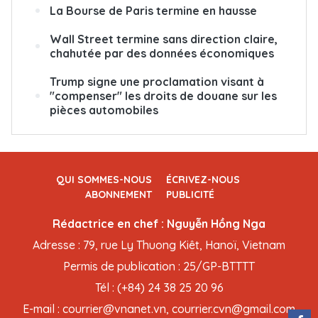
La Bourse de Paris termine en hausse
Wall Street termine sans direction claire,
chahutée par des données économiques
Trump signe une proclamation visant à
"compenser" les droits de douane sur les
pièces automobiles
QUI SOMMES-NOUS
ÉCRIVEZ-NOUS
ABONNEMENT
PUBLICITÉ
Rédactrice en chef : Nguyễn Hồng Nga
Adresse : 79, rue Ly Thuong Kiêt, Hanoï, Vietnam
Permis de publication : 25/GP-BTTTT
Tél : (+84) 24 38 25 20 96
E-mail : courrier@vnanet.vn, courrier.cvn@gmail.com