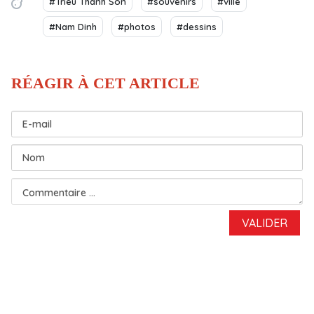
#Triêu Thanh Son
#souvenirs
#ville
#Nam Dinh
#photos
#dessins