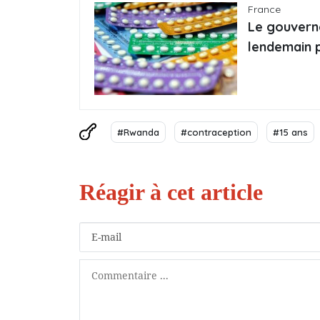
France
Le gouverne
lendemain 
#Rwanda
#contraception
#15 ans