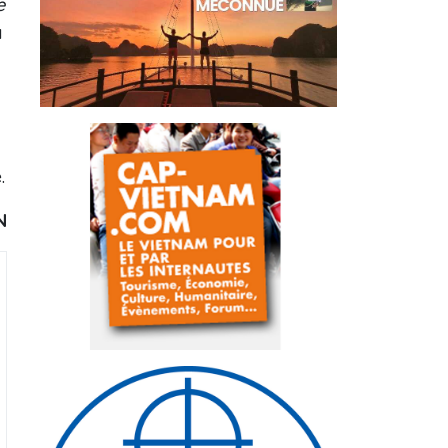
e
a
.
N