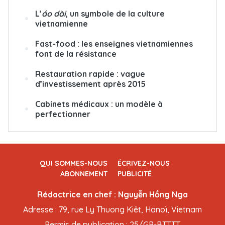
L’
áo dài
, un symbole de la culture
vietnamienne
Fast-food : les enseignes vietnamiennes
font de la résistance
Restauration rapide : vague
d’investissement après 2015
Cabinets médicaux : un modèle à
perfectionner
QUI SOMMES-NOUS
ÉCRIVEZ-NOUS
ABONNEMENT
PUBLICITÉ
Rédactrice en chef : Nguyễn Hồng Nga
Adresse : 79, rue Ly Thuong Kiêt, Hanoï, Vietnam
Permis de publication : 25/GP-BTTTT