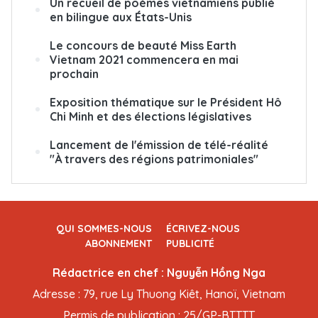
Un recueil de poèmes vietnamiens publié
en bilingue aux États-Unis
Le concours de beauté Miss Earth
Vietnam 2021 commencera en mai
prochain
Exposition thématique sur le Président Hô
Chi Minh et des élections législatives
Lancement de l'émission de télé-réalité
"À travers des régions patrimoniales"
QUI SOMMES-NOUS
ÉCRIVEZ-NOUS
ABONNEMENT
PUBLICITÉ
Rédactrice en chef : Nguyễn Hồng Nga
Adresse : 79, rue Ly Thuong Kiêt, Hanoï, Vietnam
Permis de publication : 25/GP-BTTTT