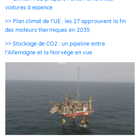
voitures à essence
>> Plan climat de l'UE : les 27 approuvent la fin
des moteurs thermiques en 2035
>> Stockage de CO2 : un pipeline entre
l'Allemagne et la Norvège en vue