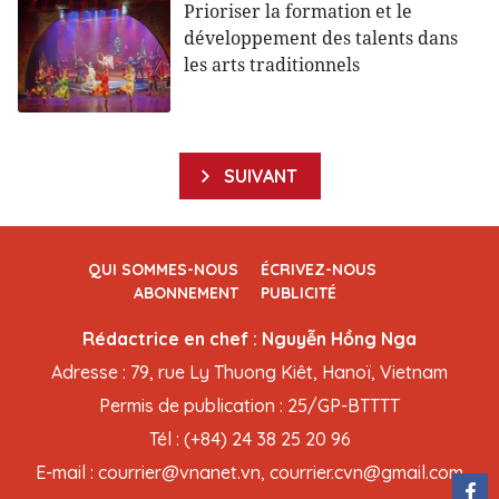
Prioriser la formation et le
développement des talents dans
les arts traditionnels
SUIVANT
QUI SOMMES-NOUS
ÉCRIVEZ-NOUS
ABONNEMENT
PUBLICITÉ
Rédactrice en chef : Nguyễn Hồng Nga
Adresse : 79, rue Ly Thuong Kiêt, Hanoï, Vietnam
Permis de publication : 25/GP-BTTTT
Tél : (+84) 24 38 25 20 96
E-mail : courrier@vnanet.vn, courrier.cvn@gmail.com