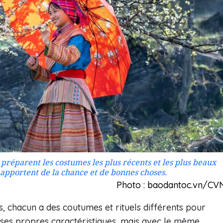
 préparent les costumes les plus récents et les plus beaux
é apportent de la chance et de bonnes choses.
Photo : baodantoc.vn/CV
 chacun a des coutumes et rituels différents pour
 ses propres caractéristiques, mais avec le même