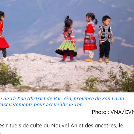
de Tà Xua (district de Bac Yên, province de Son La au
ux vêtements pour accueillir le Têt.
Photo : VNA/CV
es rituels de culte du Nouvel An et des ancêtres, le
.