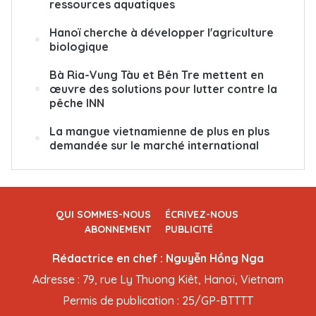
ressources aquatiques
Hanoï cherche à développer l'agriculture
biologique
Bà Ria-Vung Tàu et Bên Tre mettent en
œuvre des solutions pour lutter contre la
pêche INN
La mangue vietnamienne de plus en plus
demandée sur le marché international
QUI SOMMES-NOUS
ÉCRIVEZ-NOUS
ABONNEMENT
PUBLICITÉ
Rédactrice en chef : Nguyễn Hồng Nga
Adresse : 79, rue Ly Thuong Kiêt, Hanoï, Vietnam
Permis de publication : 25/GP-BTTTT