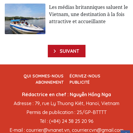
Les médias britanniques saluent le
Vietnam, une destination à la fois
attractive et accueillante
SUIVANT
QUI SOMMES-NOUS
ÉCRIVEZ-NOUS
ABONNEMENT
PUBLICITÉ
Rédactrice en chef : Nguyễn Hồng Nga
Adresse : 79, rue Ly Thuong Kiêt, Hanoï, Vietnam
Permis de publication : 25/GP-BTTTT
Tél : (+84) 24 38 25 20 96
E-mail : courrier@vnanet.vn, courrier.cvn@gmail.com