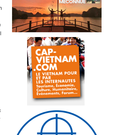
n
u
I
s