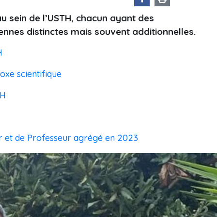
u sein de l’USTH, chacun ayant des
ennes distinctes mais souvent additionnelles.
H
oxe scientifique
TH
ur et de Professeur agrégé en 2023