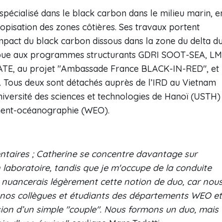
écialisé dans le black carbon dans le milieu marin, e
ropisation des zones côtières. Ses travaux portent
l’impact du black carbon dissous dans la zone du delta d
tribue aux programmes structurants GDRI SOOT-SEA, LM
TE, au projet "Ambassade France BLACK-IN-RED", et
Tous deux sont détachés auprès de l’IRD au Vietnam
iversité des sciences et technologies de Hanoï (USTH)
ment-océanographie (WEO).
ires ; Catherine se concentre davantage sur
n laboratoire, tandis que je m'occupe de la conduite
e nuancerais légèrement cette notion de duo, car nou
c nos collègues et étudiants des départements WEO et
sion d’un simple "couple". Nous formons un duo, mais