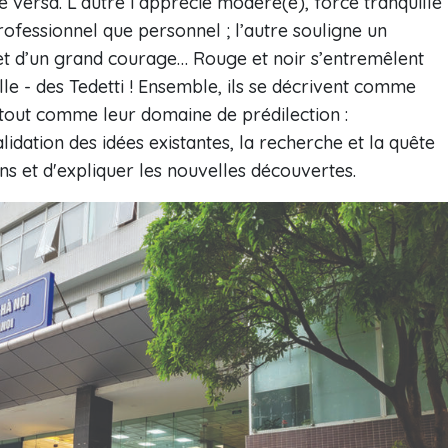
 versa. L’autre l’apprécie modéré(e), force tranquille
professionnel que personnel ; l’autre souligne un
et d’un grand courage… Rouge et noir s’entremêlent
lle - des Tedetti ! Ensemble, ils se décrivent comme
s tout comme leur domaine de prédilection :
idation des idées existantes, la recherche et la quête
ns et d'expliquer les nouvelles découvertes.