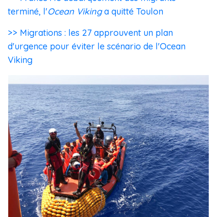
terminé, l'
Ocean Viking
a quitté Toulon
>> Migrations : les 27 approuvent un plan
d'urgence pour éviter le scénario de l'Ocean
Viking