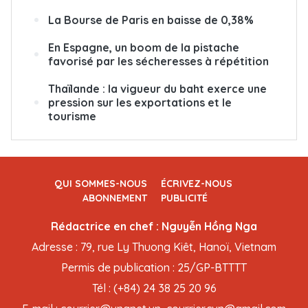
La Bourse de Paris en baisse de 0,38%
En Espagne, un boom de la pistache
favorisé par les sécheresses à répétition
Thaïlande : la vigueur du baht exerce une
pression sur les exportations et le
tourisme
QUI SOMMES-NOUS
ÉCRIVEZ-NOUS
ABONNEMENT
PUBLICITÉ
Rédactrice en chef : Nguyễn Hồng Nga
Adresse : 79, rue Ly Thuong Kiêt, Hanoï, Vietnam
Permis de publication : 25/GP-BTTTT
Tél : (+84) 24 38 25 20 96