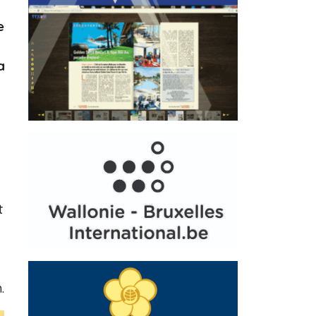
e
a
t
.