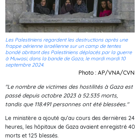
Les Palestiniens regardent les destructions après une
frappe aérienne israélienne sur un camp de tentes
bondé abritant des Palestiniens déplacés par la guerre
à Muwasi, dans la bande de Gaza, le mardi mardi 10
septembre 2024.
Photo : AP/VNA/CVN
"Le nombre de victimes des hostilités à Gaza est
passé depuis octobre 2023 à 52.535 morts,
tandis que 118.491 personnes ont été blessées."
Le ministère a ajouté qu’au cours des dernières 24
heures, les hôpitaux de Gaza avaient enregistré 40
morts et 125 blessés.