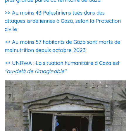
>> Au moins 43 Palestiniens tués dans des
attaques israéliennes à Gaza, selon la Protection
civile
>> Au moins 57 habitants de Gaza sont morts de
malnutrition depuis octobre 2023
>> UNRWA : La situation humanitaire à Gaza est
"au-delà de l'imaginable"