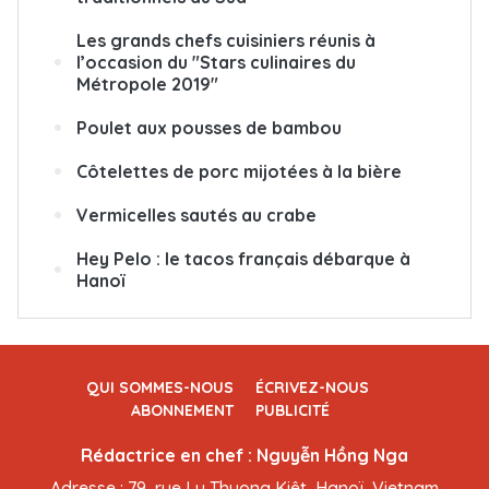
Les grands chefs cuisiniers réunis à
l’occasion du "Stars culinaires du
Métropole 2019"
Poulet aux pousses de bambou
Côtelettes de porc mijotées à la bière
Vermicelles sautés au crabe
Hey Pelo : le tacos français débarque à
Hanoï
QUI SOMMES-NOUS
ÉCRIVEZ-NOUS
ABONNEMENT
PUBLICITÉ
Rédactrice en chef : Nguyễn Hồng Nga
Adresse : 79, rue Ly Thuong Kiêt, Hanoï, Vietnam