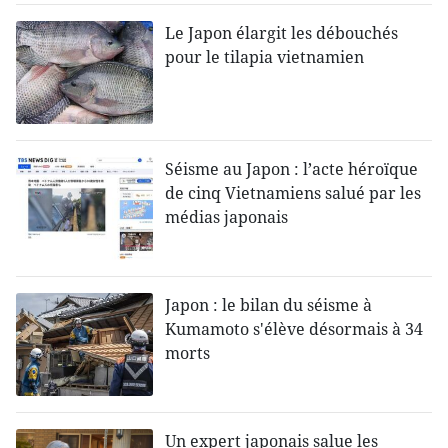
Le Japon élargit les débouchés
pour le tilapia vietnamien
Séisme au Japon : l’acte héroïque
de cinq Vietnamiens salué par les
médias japonais
Japon : le bilan du séisme à
Kumamoto s'élève désormais à 34
morts
Un expert japonais salue les