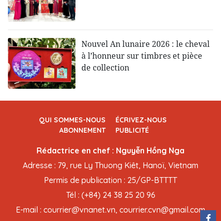
Nouvel An lunaire 2026 : le cheval
à l’honneur sur timbres et pièce
de collection
QUI SOMMES-NOUS
ÉCRIVEZ-NOUS
ABONNEMENT
PUBLICITÉ
Rédactrice en chef : Nguyễn Hồng Nga
Adresse : 79, rue Ly Thuong Kiêt, Hanoï, Vietnam
Permis de publication : 25/GP-BTTTT
Tél : (+84) 24 38 25 20 96
E-mail : courrier@vnanet.vn, courrier.cvn@gmail.com