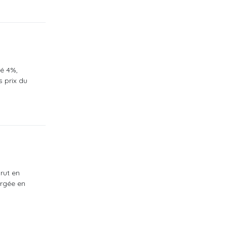
hé 4%,
s prix du
rut en
argée en