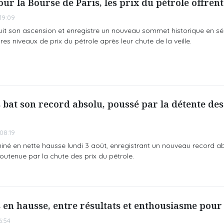
r la Bourse de Paris, les prix du pétrole offrent
19:09
uit son ascension et enregistre un nouveau sommet historique en s
es niveaux de prix du pétrole après leur chute de la veille.
 bat son record absolu, poussé par la détente des
08:19
miné en nette hausse lundi 3 août, enregistrant un nouveau record
soutenue par la chute des prix du pétrole.
 en hausse, entre résultats et enthousiasme pour 
6:54