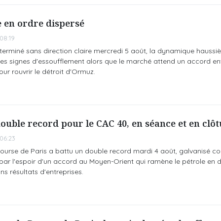
e en ordre dispersé
08:19
terminé sans direction claire mercredi 5 août, la dynamique haussiè
des signes d'essoufflement alors que le marché attend un accord en
r rouvrir le détroit d'Ormuz.
double record pour le CAC 40, en séance et en clô
06:23
 Bourse de Paris a battu un double record mardi 4 août, galvanisé 
par l'espoir d'un accord au Moyen-Orient qui ramène le pétrole en 
ns résultats d'entreprises.