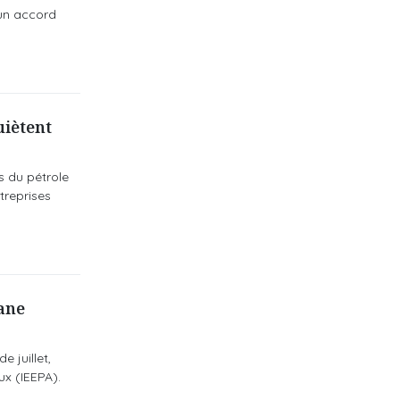
'un accord
uiètent
s du pétrole
treprises
ane
 juillet,
ux (IEEPA).