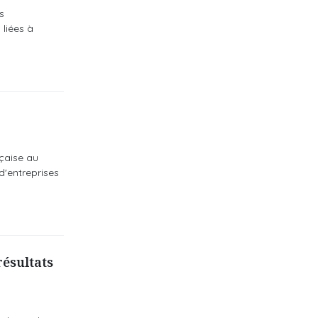
s
 liées à
nçaise au
d'entreprises
ésultats