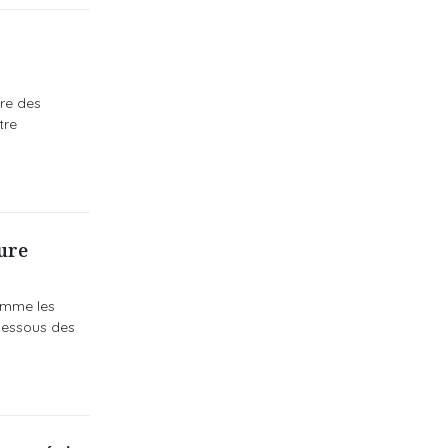
re des
tre
ture
comme les
dessous des