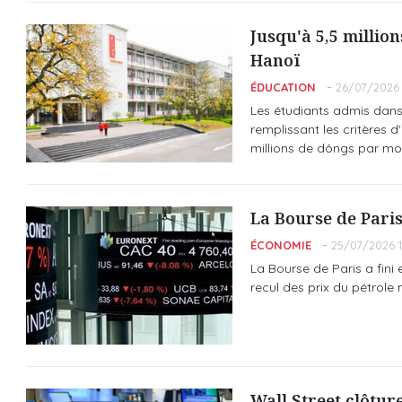
Jusqu'à 5,5 millio
Hanoï
ÉDUCATION
26/07/2026 
Les étudiants admis dans
remplissant les critères 
millions de dôngs par moi
La Bourse de Paris
ÉCONOMIE
25/07/2026 1
La Bourse de Paris a fini e
recul des prix du pétrole
Wall Street clôture