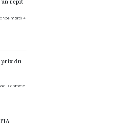
 un répit
éance mardi 4
 prix du
 absolu comme
l'IA