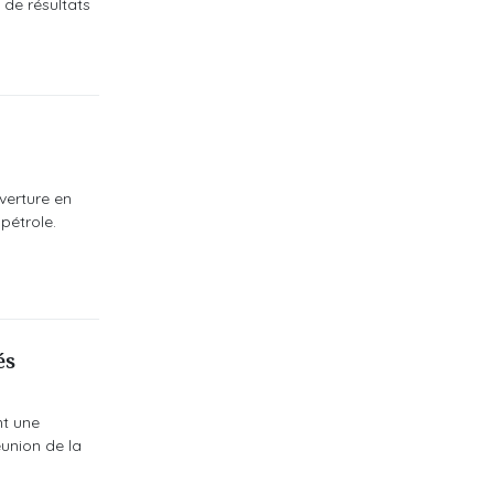
 de résultats
verture en
pétrole.
és
nt une
éunion de la