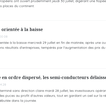
opéens ont ouvert prudemment jeudi 30 juillet, digérant une flopée
es places du continent.
 orientée à la baisse
00:08
entée à la baisse mercredi 29 juillet en fin de matinée, après une ou
ns résultats d'entreprises, tempérés par l'augmentation des prix du 
e en ordre dispersé, les semi-conducteurs délaiss
4:28
rminé sans direction claire mardi 28 juillet, les investisseurs opéra
es puces au profit d'autres valeurs, tout en gardant un oeil sur la r
ébutée dans la journée.