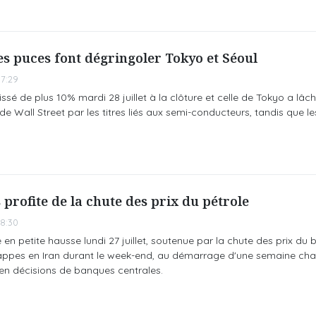
les puces font dégringoler Tokyo et Séoul
7:29
ssé de plus 10% mardi 28 juillet à la clôture et celle de Tokyo a lâc
e Wall Street par les titres liés aux semi-conducteurs, tandis que le
 profite de la chute des prix du pétrole
8:30
en petite hausse lundi 27 juillet, soutenue par la chute des prix du b
rappes en Iran durant le week-end, au démarrage d'une semaine ch
t en décisions de banques centrales.