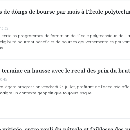
ns de dôngs de bourse par mois à l'École polytech
13:32
 certains programmes de formation de l'École polytechnique de Ha
d'éligibilité pourront bénéficier de bourses gouvernementales pouvant
s.
 termine en hausse avec le recul des prix du brut
0:45
n légère progression vendredi 24 juillet, profitant de l'accalmie offer
 malgré un contexte géopolitique toujours risqué.
 mitigée, entre repli du pétrole et faiblesse des 