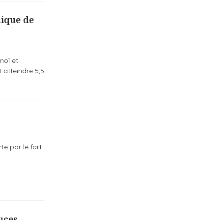
nique de
noï et
 atteindre 5,5
te par le fort
puces