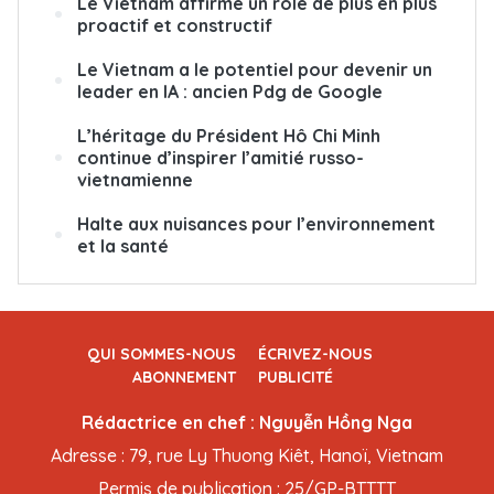
Le Vietnam affirme un rôle de plus en plus
proactif et constructif
Le Vietnam a le potentiel pour devenir un
leader en IA : ancien Pdg de Google
L’héritage du Président Hô Chi Minh
continue d’inspirer l’amitié russo-
vietnamienne
Halte aux nuisances pour l’environnement
et la santé
QUI SOMMES-NOUS
ÉCRIVEZ-NOUS
ABONNEMENT
PUBLICITÉ
Rédactrice en chef : Nguyễn Hồng Nga
Adresse : 79, rue Ly Thuong Kiêt, Hanoï, Vietnam
Permis de publication : 25/GP-BTTTT