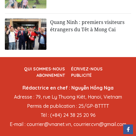
Quang Ninh : premiers visiteurs
étrangers du Têt à Mong Cai
QUI SOMMES-NOUS
ÉCRIVEZ-NOUS
ABONNEMENT
PUBLICITÉ
Rédactrice en chef : Nguyễn Hồng Nga
Adresse : 79, rue Ly Thuong Kiêt, Hanoï, Vietnam
Permis de publication : 25/GP-BTTTT
Tél : (+84) 24 38 25 20 96
E-mail : courrier@vnanet.vn, courrier.cvn@gmail.com