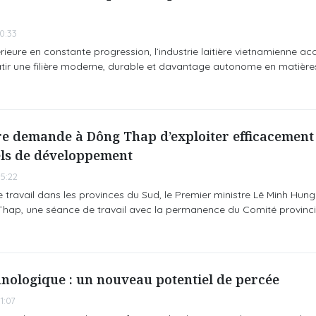
0:33
eure en constante progression, l’industrie laitière vietnamienne ac
âtir une filière moderne, durable et davantage autonome en matière
re demande à Dông Thap d’exploiter efficacement
ls de développement
5:22
 travail dans les provinces du Sud, le Premier ministre Lê Minh Hung 
hap, une séance de travail avec la permanence du Comité provincia
hnologique : un nouveau potentiel de percée
1:07