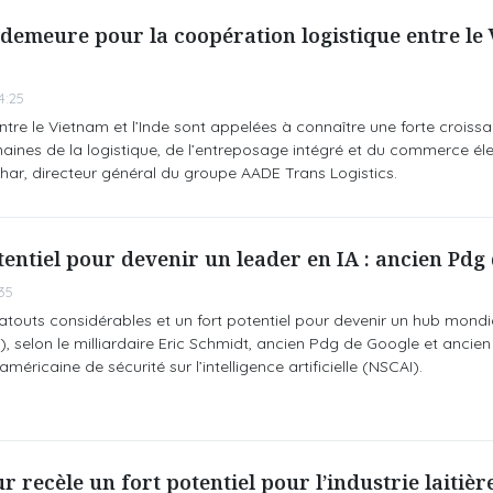
 demeure pour la coopération logistique entre le
4:25
entre le Vietnam et l’Inde sont appelées à connaître une forte croissa
nes de la logistique, de l’entreposage intégré et du commerce éle
ar, directeur général du groupe AADE Trans Logistics.
tentiel pour devenir un leader en IA : ancien Pdg
35
touts considérables et un fort potentiel pour devenir un hub mondi
 (IA), selon le milliardaire Eric Schmidt, ancien Pdg de Google et ancie
éricaine de sécurité sur l’intelligence artificielle (NSCAI).
 recèle un fort potentiel pour l’industrie laitièr