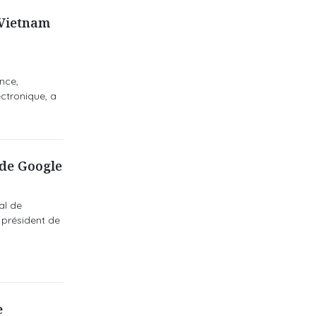
 Vietnam
nce,
ctronique, a
 de Google
al de
n président de
e