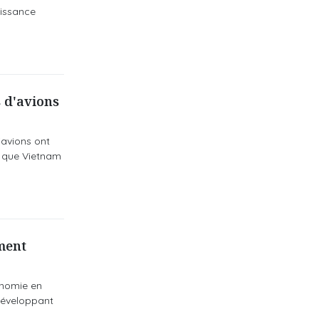
oissance
 d'avions
'avions ont
s que Vietnam
ment
onomie en
 développant