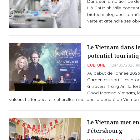
Dans son ambition de deve
Hô Chi Minh-Ville concent
biotechnologique. La mét
verte et atteindre ses ob
Le Vietnam dans le
potentiel touristi
CULTURE
24/05/2026 14
Au début de l’année 2026,
Garden est sorti. Les pr
à travers Tràng An, la fo
Good Morning Vietnam, la
valeurs historiques et culturelles ainsi que la beauté du Vietn
Le Vietnam met en 
Pétersbourg