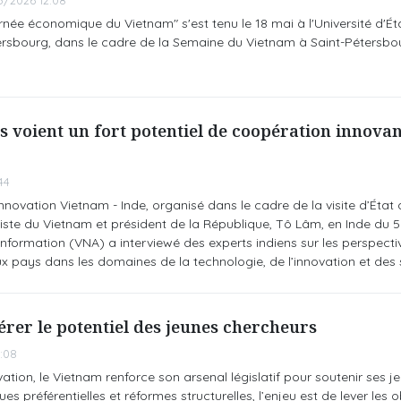
5/2026 12:08
urnée économique du Vietnam" s'est tenu le 18 mai à l'Université d'Ét
rsbourg, dans le cadre de la Semaine du Vietnam à Saint-Pétersbo
s voient un fort potentiel de coopération innovan
44
novation Vietnam - Inde, organisé dans le cadre de la visite d’État 
ste du Vietnam et président de la République, Tô Lâm, en Inde du 5
nformation (VNA) a interviewé des experts indiens sur les perspecti
x pays dans les domaines de la technologie, de l’innovation et des 
rer le potentiel des jeunes chercheurs
:08
ation, le Vietnam renforce son arsenal législatif pour soutenir ses j
ques préférentielles et réformes structurelles, l’enjeu est de lever les 