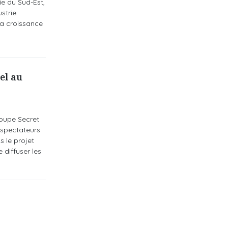
ie du Sud-Est,
strie
la croissance
el au
oupe Secret
 spectateurs
s le projet
 diffuser les