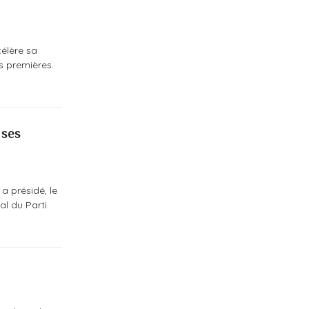
célère sa
s premières.
 ses
a présidé, le
l du Parti.