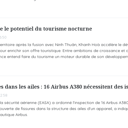
e le potentiel du tourisme nocturne
6:50
erritoire après la fusion avec Ninh Thuân, Khanh Hoà accélère le 
ur enrichir son offre touristique. Entre ambitions de croissance et d
nce entend faire du tourisme un moteur durable de son développe
es dans les ailes : 16 Airbus A380 nécessitent des 
2:58
 sécurité aérienne (EASA) a ordonné l'inspection de 16 Airbus A380
verte de fissures dans la structure des ailes d'un appareil, a indi
autique Airbus.