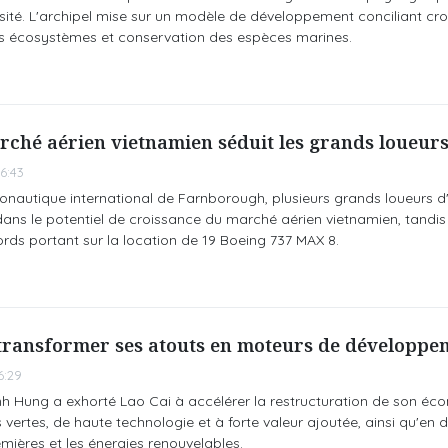
rsité. L'archipel mise sur un modèle de développement conciliant cr
des écosystèmes et conservation des espèces marines.
rché aérien vietnamien séduit les grands loueurs
6:43
onautique international de Farnborough, plusieurs grands loueurs d
dans le potentiel de croissance du marché aérien vietnamien, tandi
ords portant sur la location de 19 Boeing 737 MAX 8.
 transformer ses atouts en moteurs de développe
6:29
nh Hung a exhorté Lao Cai à accélérer la restructuration de son éc
 vertes, de haute technologie et à forte valeur ajoutée, ainsi qu'en
mières et les énergies renouvelables.