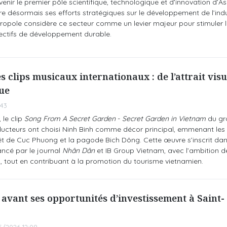
nir le premier pôle scientifique, technologique et d’innovation d’As
re désormais ses efforts stratégiques sur le développement de l’indu
ropole considère ce secteur comme un levier majeur pour stimuler 
jectifs de développement durable.
s clips musicaux internationaux : de l’attrait visu
que
:43
 le clip
Song From A Secret Garden
-
Secret Garden in Vietnam
du gr
oducteurs ont choisi Ninh Binh comme décor principal, emmenant les
rêt de Cuc Phuong et la pagode Bich Dông. Cette œuvre s’inscrit dan
ncé par le journal
Nhân Dân
et IB Group Vietnam, avec l’ambition de
am, tout en contribuant à la promotion du tourisme vietnamien.
avant ses opportunités d’investissement à Saint-