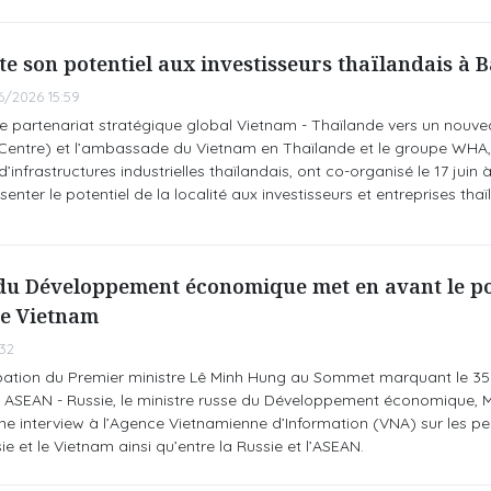
e son potentiel aux investisseurs thaïlandais à 
6/2026 15:59
le partenariat stratégique global Vietnam - Thaïlande vers un nouvea
entre) et l’ambassade du Vietnam en Thaïlande et le groupe WHA, 
infrastructures industrielles thaïlandais, ont co-organisé le 17 juin
nter le potentiel de la localité aux investisseurs et entreprises thaï
 du Développement économique met en avant le po
le Vietnam
32
cipation du Premier ministre Lê Minh Hung au Sommet marquant le 35
ns ASEAN - Russie, le ministre russe du Développement économique,
e interview à l’Agence Vietnamienne d’Information (VNA) sur les pe
e et le Vietnam ainsi qu’entre la Russie et l’ASEAN.