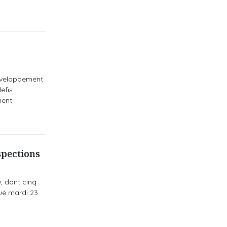
développement
éfis
ment
ispections
, dont cinq
qué mardi 23