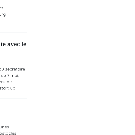
at
urg.
te avec le
du secrétaire
 au 7 mai,
ves de
start-up.
eunes
obstacles