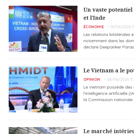
Un vaste potentiel
et l’Inde
ÉCONOMIE
16/06/2026 1
Les relations bilatérales 
notamment dans les domai
déclaré Deepanker Parash
Le Vietnam a le po
OPINION
08/06/2026 11:
Le Vietnam possède des a
l’intelligence artificielle
la Commission nationale am
Le marché intérieur