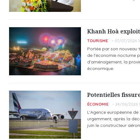
Khanh Hoà exploit
TOURISME
07/07/2026 1
Portée par son nouveau t
de l'économie nocturne po
d'aménagement, la provi
économique.
Potentielles fissur
ÉCONOMIE
24/06/2026 1
L'Agence européenne de la
urgemment, après la décou
juin le constructeur aéron