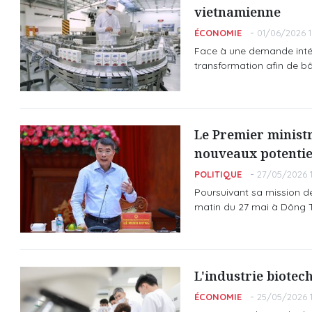
vietnamienne
ÉCONOMIE
01/06/2026 1
Face à une demande intéri
transformation afin de b
Le Premier minist
nouveaux potentie
POLITIQUE
27/05/2026 1
Poursuivant sa mission de
matin du 27 mai à Dông T
L'industrie biotec
ÉCONOMIE
25/05/2026 1