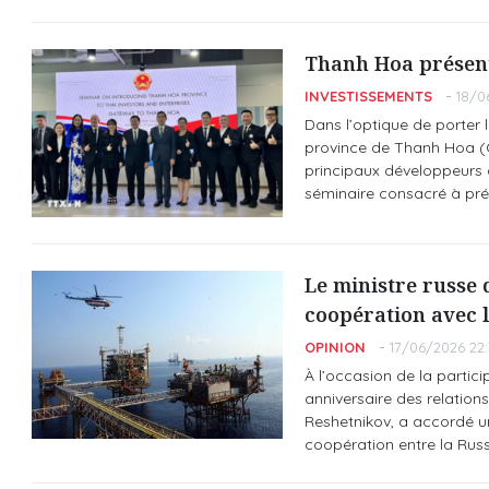
Thanh Hoa présent
INVESTISSEMENTS
18/0
Dans l’optique de porter 
province de Thanh Hoa (C
principaux développeurs d’
séminaire consacré à prése
Le ministre russe
coopération avec 
OPINION
17/06/2026 22:
À l’occasion de la parti
anniversaire des relatio
Reshetnikov, a accordé un
coopération entre la Russi