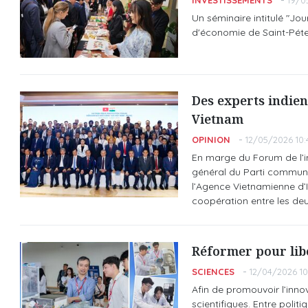
INVESTISSEMENTS
19/0
Un séminaire intitulé "Jo
d'économie de Saint-Péte
Des experts indien
Vietnam
OPINION
12/05/2026 10:
En marge du Forum de l’in
général du Parti communi
l’Agence Vietnamienne d’I
coopération entre les deu
Réformer pour libé
SCIENCES
12/04/2026 10
Afin de promouvoir l’innov
scientifiques. Entre politi