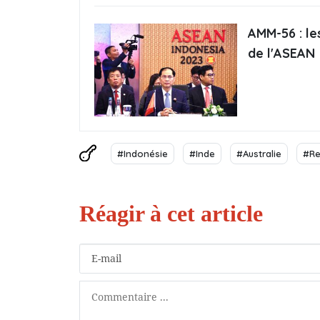
AMM-56 : le
de l'ASEAN
#Indonésie
#Inde
#Australie
#Re