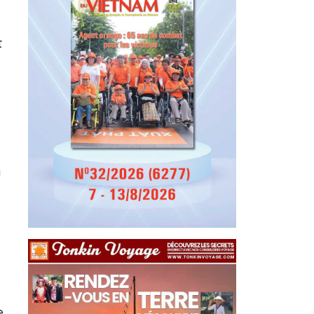
t
à
e