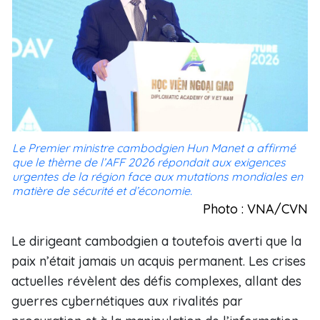
Le Premier ministre cambodgien Hun Manet a affirmé
que le thème de l’AFF 2026 répondait aux exigences
urgentes de la région face aux mutations mondiales en
matière de sécurité et d’économie.
Photo : VNA/CVN
Le dirigeant cambodgien a toutefois averti que la
paix n’était jamais un acquis permanent. Les crises
actuelles révèlent des défis complexes, allant des
guerres cybernétiques aux rivalités par