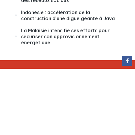
des réseaux sociaux
Indonésie : accélération de la
construction d’une digue géante à Java
La Malaisie intensifie ses efforts pour
sécuriser son approvisionnement
énergétique
QUI SOMMES-NOUS
ÉCRIVEZ-NOUS
ABONNEMENT
PUBLICITÉ
Rédactrice en chef : Nguyễn Hồng Nga
Adresse : 79, rue Ly Thuong Kiêt, Hanoï, Vietnam
Permis de publication : 25/GP-BTTTT
Tél : (+84) 24 38 25 20 96
E-mail : courrier@vnanet.vn, courrier.cvn@gmail.com