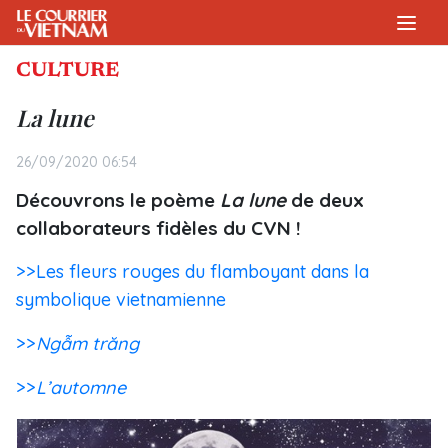
CULTURE
La lune
26/09/2020 06:54
Découvrons le poème
La lune
de deux
collaborateurs fidèles du CVN !
>>Les fleurs rouges du flamboyant dans la
symbolique vietnamienne
>>
Ngẫm trăng
>>
L’automne