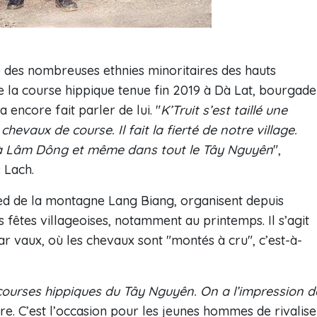
 des nombreuses ethnies minoritaires des hauts
e la course hippique tenue fin 2019 à Dà Lat, bourgade
 encore fait parler de lui. "
K’Truit s’est taillé une
evaux de course. Il fait la fierté de notre village.
s à Lâm Dông et même dans tout le Tây Nguyên
",
 Lach.
pied de la montagne Lang Biang, organisent depuis
 fêtes villageoises, notamment au printemps. Il s’agit
 vaux, où les chevaux sont "montés à cru", c’est-à-
s courses hippiques du Tây Nguyên. On a l’impression d
ire. C’est l’occasion pour les jeunes hommes de rivalise