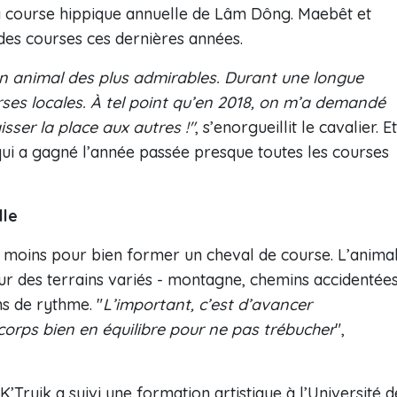
la course hippique annuelle de Lâm Dông. Maebêt et
des courses ces dernières années.
un animal des plus admirables. Durant une longue
urses locales. À tel point qu’en 2018, on m’a demandé
isser la place aux autres !"
, s’enorgueillit le cavalier. Et
ui a gagné l’année passée presque toutes les courses
lle
au moins pour bien former un cheval de course. L’anima
sur des terrains variés - montagne, chemins accidentées
ns de rythme. "
L’important, c’est d’avancer
orps bien en équilibre pour ne pas trébucher
",
’Truik a suivi une formation artistique à l’Université d