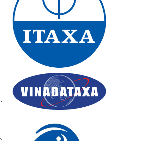
l
,
e