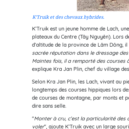
K’Truik et des chevaux hybrides.
K’Truik est un jeune homme de Lach, une
plateaux du Centre (Tây Nguyên). Lors d
d’altitude de la province de Lâm Dông, il a
sacrée réputation dans le dressage des ch
Maintes fois, il a remporté des course
explique Kra Jan Plin, chef du village des
Selon Kra Jan Plin, les Lach, vivant au 
longtemps des courses hippiques lors des
de courses de montagne, par monts et par
dire sans selle.
"
Monter à cru, c’est la particularité de
voler
", ajoute K’Truik avec un large sour