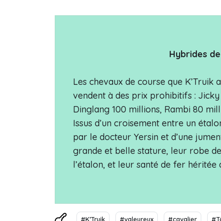
Hybrides de
Les chevaux de course que K’Truik a 
vendent à des prix prohibitifs : Jick
Dinglang 100 millions, Rambi 80 milli
Issus d’un croisement entre un étalo
par le docteur Yersin et d’une jument
grande et belle stature, leur robe de 
l’étalon, et leur santé de fer héri
#K’Truik
#valeureux
#cavalier
#T